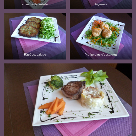
et sa petite salade
légumes
Râpées, salade
Profiteroles d’escargots