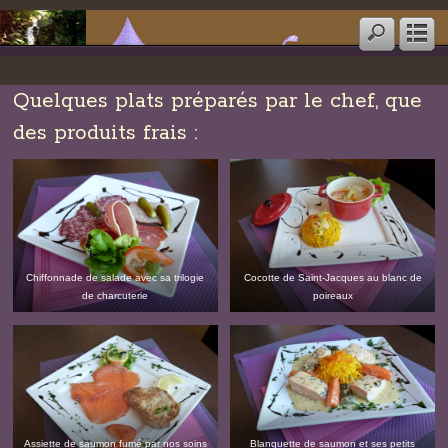
Quelques plats préparés par le chef, que
des produits frais :
Chiffonnade de salade avec sa trilogie
Cocotte de Saint-Jacques au blanc de
de charcuterie
poireaux
Assiette de saumon fumé par nos soins
Blanquette de saumon et ses petits